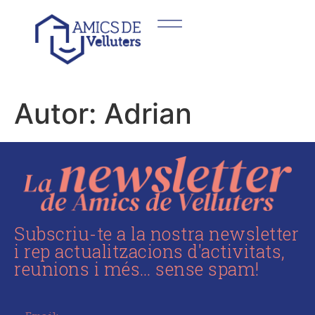
Autor:
Adrian
Subscriu-te a la nostra newsletter
i rep actualitzacions d'activitats,
reunions i més… sense spam!