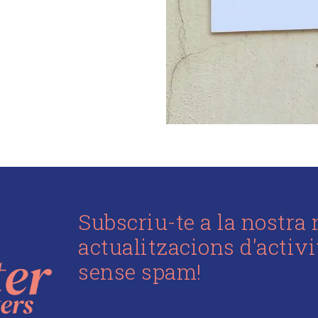
Subscriu-te a la nostra 
actualitzacions d'activ
sense spam!