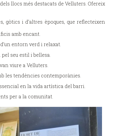
dels llocs més destacats de Velluters. Ofereix
 gòtics i d’altres èpoques, que reflecteixen
ificis amb encant.
 d’un entorn verd i relaxat.
el seu estil i bellesa.
van viure a Velluters.
amb les tendències contemporànies.
encial en la vida artística del barri.
ents per a la comunitat.