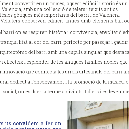
ment convertit en un museu, aquest edifici històric és un 
València, amb una col·lecció de telers i teixits antics.
lésies gòtiques més importants del barri i de València.
Velluters conserven edificis antics amb elements barrocs,
barri on es respiren història i convivència, envoltat d’ed
ranquil·litat al cor del barri, perfecte per passejar i gaudir
quitectònic del barri amb una cúpula singular que destaca p
 reflecteix l’esplendor de les antigues famílies nobles que 
i innovació que connecta les arrels artesanals del barri 
ral dedicat a l’ensenyament i la promoció de la música, ess
i social, on es duen a terme activitats, tallers i esdevenim
rs us convidem a fer un