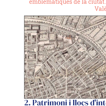
emblemàtiques de la ciutat. 
Valè
2.⁠ ⁠Patrimoni i llocs d'in