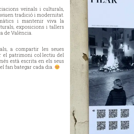
iacions veïnals i culturals,
viuen tradició i modernitat.
màtics i mantenir viva la
turals, exposicions i tallers
ia de València.
als, a compartir les seues
r el patrimoni col·lectiu del
omés està escrita en els seus
 el fan bategar cada dia.