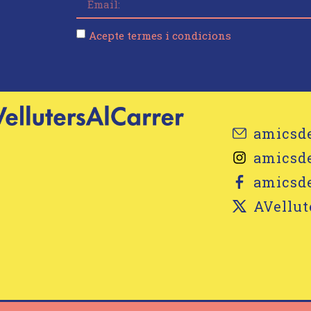
Acepte termes i condicions
amicsd
amicsde
amicsde
AVellut