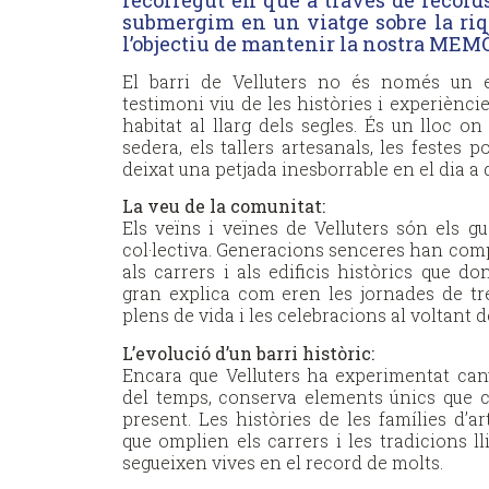
recorregut en què a través de record
submergim en un viatge sobre la riq
l’objectiu de mantenir la nostra MEM
El barri de Velluters no és només un e
testimoni viu de les històries i experiènci
habitat al llarg dels segles. És un lloc on
sedera, els tallers artesanals, les festes 
deixat una petjada inesborrable en el dia a d
La veu de la comunitat:
Els veïns i veïnes de Velluters són els 
col·lectiva. Generacions senceres han comp
als carrers i als edificis històrics que d
gran explica com eren les jornades de treb
plens de vida i les celebracions al voltant d
L’evolució d’un barri històric:
Encara que Velluters ha experimentat canv
del temps, conserva elements únics que 
present. Les històries de les famílies d’ar
que omplien els carrers i les tradicions l
segueixen vives en el record de molts.