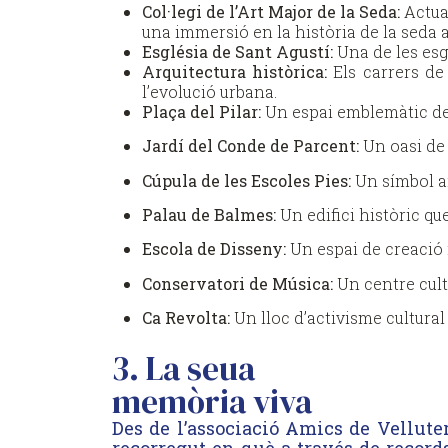
Col·legi de l’Art Major de la Seda:
Actual
una immersió en la història de la seda a 
Església de Sant Agustí:
Una de les esg
Arquitectura històrica:
Els carrers de 
l’evolució urbana.
Plaça del Pilar:
Un espai emblemàtic del 
Jardí del Conde de Parcent:
Un oasi de t
Cúpula de les Escoles Pies:
Un símbol ar
Palau de Balmes:
Un edifici històric que
Escola de Disseny:
Un espai de creació 
Conservatori de Música:
Un centre cultu
Ca Revolta:
Un lloc d’activisme cultural 
3. La seua
memòria viva
Des de l’associació Amics de Vellute