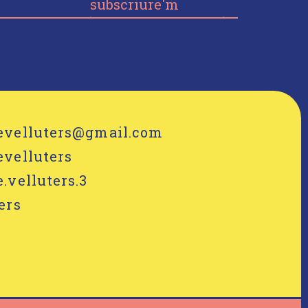
subscriure'm
evelluters@gmail.com
velluters
.velluters.3
ers