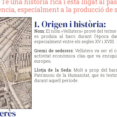
Té una història rica i està lligat al pa
ncia, especialment a la producció de 
1.⁠ ⁠Origen i història:
Nom:
El nom «Velluters» prové del terme v
es produïa al barri durant l’època da
especialment entre els segles XV i XVIII.
Gremi de sederers:
Velluters va ser el 
activitat econòmica clau que va enriquir
europeu.
Llotja de la Seda:
Molt a prop del barri
Patrimoni de la Humanitat, que és test
durant aquell període.
terès