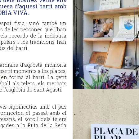
s dels nostres veïns ens
uesa d’aquest barri amb
ÒRIA VIVA.
spai físic, sinó també un
es de les persones que l’han
 els records de la indústria
populars i les tradicions han
ia del barri.
guardians d’aquesta memòria
artit moments a les places,
onen forma al barri. La gent
all als telers, els mercats
e l’església de Sant Agustí.
is significatius amb el pas
connecten el passat amb el
tesans, el soroll dels telers
ligades a la Ruta de la Seda