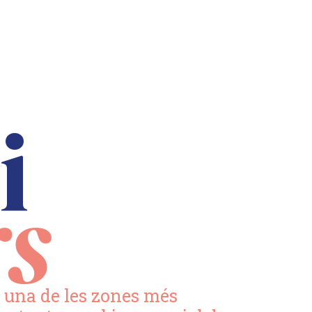
i
rs
és una de les zones més