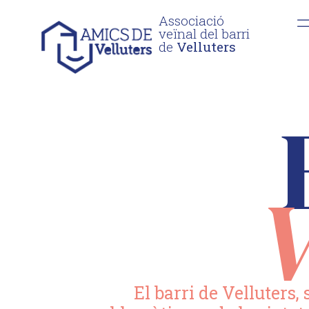
Associació
veïnal del barri
de
Velluters
V
El barri de Velluters,